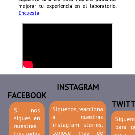
mejorar tu experiencia en el laboratorio.
Encuesta
INSTAGRAM
FACEBOOK
TWITT
Siguenos,reacciona
Si nos
a nuestras
sigues en
Siguen
instagram stories,
nuestras
para q
conoce mas de
tres redes
siga